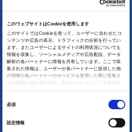
このウェブサイトはCookieを使用します
このサイトではCookieを使って、ユーザーに合わせたコ
ンテンツや広告の表示、トラフィックの分析を行ってい
ます。またユーザーによるサイトの利用状況についても
キタガワ最大の強みはカスタマイズ力
情報を収集し、ソーシャルメディアや広告配信、データ
解析の各パートナーに情報を共有しています。ここで収
集された情報は、ユーザーが各パートナーに提供した他
の情報や各パートナーのサービスを使用した際に収集さ
チャックのカスタマイズで幅広いワークサイズに対応
れた情報と組み合わされ、各パートナーによって使用さ
れることがあります。
国内シェア60パーセントを誇るキタガワチャック。
同
必須
意
チャックの設計部門と連携し、摩擦圧接に適した専用チャッ
の
クを搭載。
選
設定情報
択