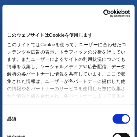
このウェブサイトはCookieを使用します
ジェットエンジンのコンポーネント
このサイトではCookieを使って、ユーザーに合わせたコ
航空機の構造部品
ンテンツや広告の表示、トラフィックの分析を行ってい
ます。またユーザーによるサイトの利用状況についても
ロケットエンジンの燃焼室
情報を収集し、ソーシャルメディアや広告配信、データ
解析の各パートナーに情報を共有しています。ここで収
機械工業部品
集された情報は、ユーザーが各パートナーに提供した他
の情報や各パートナーのサービスを使用した際に収集さ
れた情報と組み合わされ、各パートナーによって使用さ
れることがあります。
同
必須
意
の
選